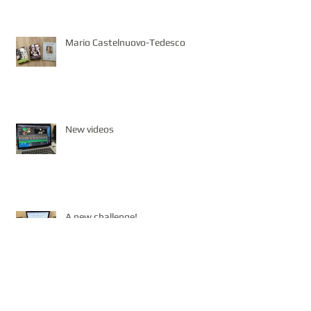
Mario Castelnuovo-Tedesco
New videos
A new challenge!
A very nice comment I got from my